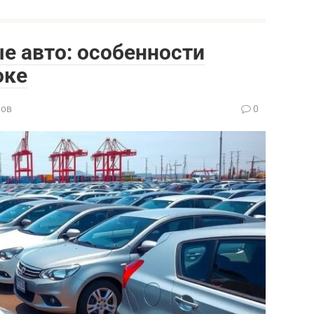
е авто: особенности
оке
нов
0