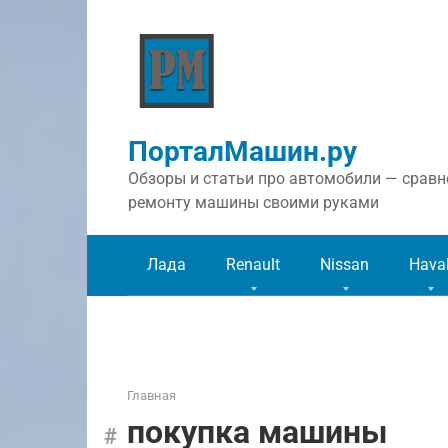
Перейти
к
контенту
ПорталМашин.ру
Обзоры и статьи про автомобили — сравне
ремонту машины своими руками
Лада
Renault
Nissan
Hava
Главная
покупка машины