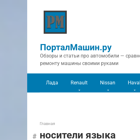
Перейти
к
контенту
ПорталМашин.ру
Обзоры и статьи про автомобили — сравне
ремонту машины своими руками
Лада
Renault
Nissan
Hava
Главная
носители языка