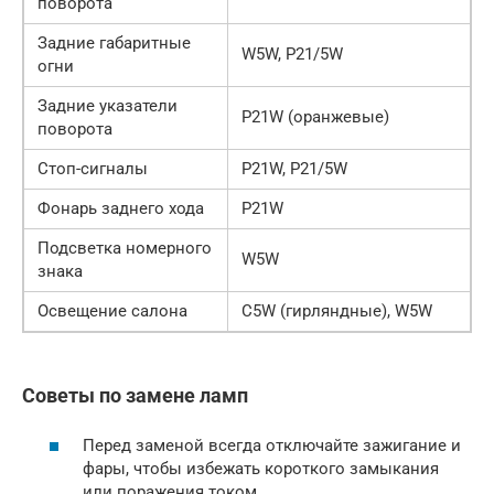
поворота
Задние габаритные
W5W, P21/5W
огни
Задние указатели
P21W (оранжевые)
поворота
Стоп-сигналы
P21W, P21/5W
Фонарь заднего хода
P21W
Подсветка номерного
W5W
знака
Освещение салона
C5W (гирляндные), W5W
Советы по замене ламп
Перед заменой всегда отключайте зажигание и
фары, чтобы избежать короткого замыкания
или поражения током.