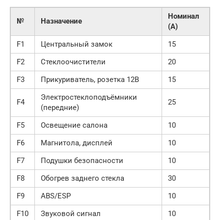
Номинал
№
Назначение
(А)
F1
Центральный замок
15
F2
Стеклоочистители
20
F3
Прикуриватель, розетка 12В
15
Электростеклоподъёмники
F4
25
(передние)
F5
Освещение салона
10
F6
Магнитола, дисплей
10
F7
Подушки безопасности
10
F8
Обогрев заднего стекла
30
F9
ABS/ESP
10
F10
Звуковой сигнал
10