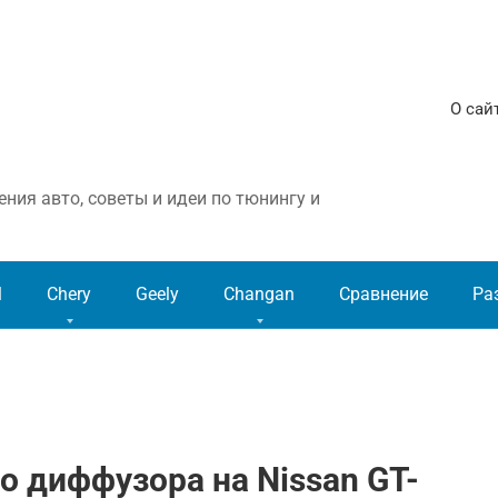
О сай
ния авто, советы и идеи по тюнингу и
l
Chery
Geely
Changan
Сравнение
Ра
о диффузора на Nissan GT-