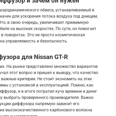
иффузор и зачем он нужен
аэродинамического обвеса, устанавливаемый в
начен для ускорения потока воздуха под днищем,
Это, в свою очередь, увеличивает прижимную
биля на высоких скоростях. По сути, он помогает
 в поворотах. Это не просто косметическая
на управляемость и безопасность.
узора для Nissan GT-R
ких. На рынке представлено множество вариантов
учал этот вопрос и пришел к выводу, что качество
 важные критерии. Не стоит экономить на этих
лемы с установкой и эксплуатацией. Помню, как
фузор, и в итоге потратил кучу времени и денег
азу выбрать проверенного производителя. Важно
рукции диффузора напрямую зависит его
из высококачественного карбонового волокна