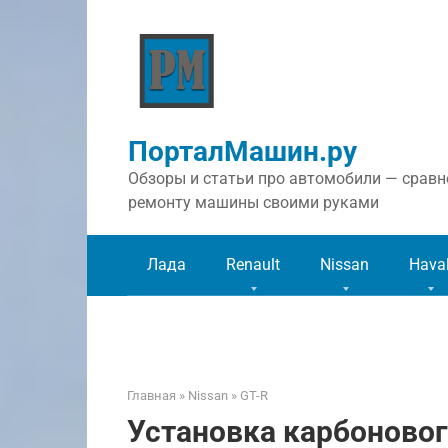
Перейти
к
контенту
ПорталМашин.ру
Обзоры и статьи про автомобили — сравне
ремонту машины своими руками
Лада
Renault
Nissan
Hava
Главная
»
Nissan
»
GT-R
Установка карбоновог