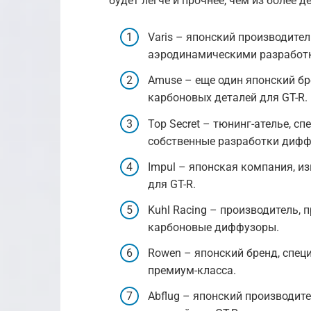
будет легче и прочнее, чем из более 
Varis – японский производите
аэродинамическими разработ
Amuse – еще один японский б
карбоновых деталей для GT-R.
Top Secret – тюнинг-ателье, с
собственные разработки дифф
Impul – японская компания, 
для GT-R.
Kuhl Racing – производитель,
карбоновые диффузоры.
Rowen – японский бренд, спе
премиум-класса.
Abflug – японский производи