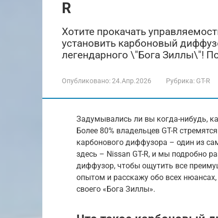
R
Хотите прокачать управляемость
установить карбоновый диффуз
легендарного \"Бога Зиллы\"! П
Опубликовано:
24.Апр.2026
Рубрика:
GT-R
Задумывались ли вы когда-нибудь, ка
Более 80% владельцев GT-R стремятся
карбонового диффузора – один из са
здесь – Nissan GT-R, и мы подробно 
диффузор, чтобы ощутить все преимущ
опытом и расскажу обо всех нюансах
своего «Бога Зиллы».