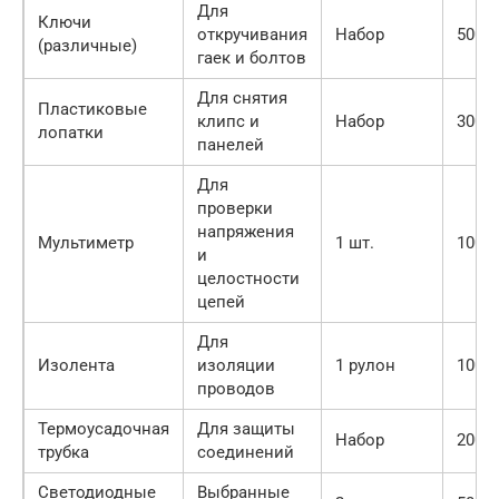
Для
Ключи
откручивания
Набор
500-2
(различные)
гаек и болтов
Для снятия
Пластиковые
клипс и
Набор
300-1
лопатки
панелей
Для
проверки
напряжения
Мультиметр
1 шт.
1000-
и
целостности
цепей
Для
Изолента
изоляции
1 рулон
100-3
проводов
Термоусадочная
Для защиты
Набор
200-5
трубка
соединений
Светодиодные
Выбранные