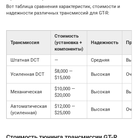
Вот таблица сравнения характеристик, стоимости и
надежности различных трансмиссий для GT-R:
Стоимость
Трансмиссия
(установка +
Надежность
Прои
компоненты)
Штатная DCT
—
Средняя
Высо
$8,000 —
Усиленная DCT
Высокая
Очен
$15,000
$10,000 —
Механическая
Высокая
Высо
$20,000
Автоматическая
$12,000 —
Высокая
Очен
(усиленная)
$25,000
Стоимость тюнинга трансмиссии GT-R