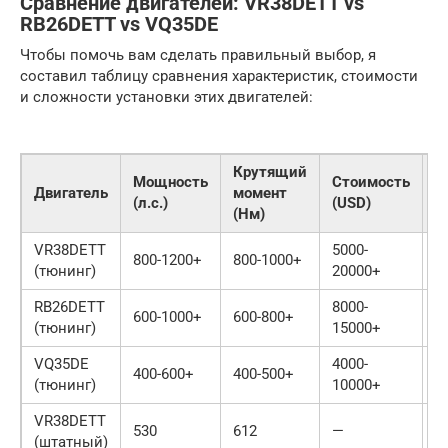
Сравнение двигателей: VR38DETT vs
RB26DETT vs VQ35DE
Чтобы помочь вам сделать правильный выбор, я
составил таблицу сравнения характеристик, стоимости
и сложности установки этих двигателей:
Крутящий
Мощность
Стоимость
С
Двигатель
момент
(л.с.)
(USD)
у
(Нм)
VR38DETT
5000-
800-1200+
800-1000+
С
(тюнинг)
20000+
RB26DETT
8000-
600-1000+
600-800+
В
(тюнинг)
15000+
VQ35DE
4000-
400-600+
400-500+
С
(тюнинг)
10000+
VR38DETT
530
612
—
—
(штатный)