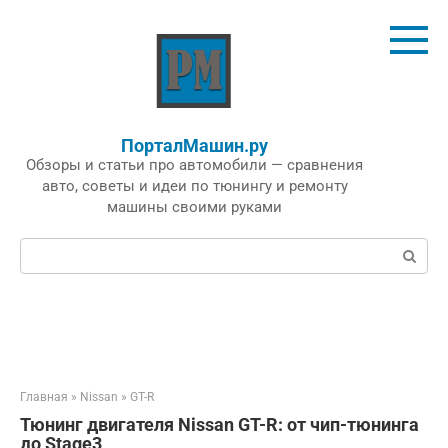
Перейти
к
контенту
ПорталМашин.ру
Обзоры и статьи про автомобили — сравнения
авто, советы и идеи по тюнингу и ремонту
машины своими руками
Поиск:
Главная
»
Nissan
»
GT-R
Тюнинг двигателя Nissan GT-R: от чип-тюнинга
до Stage3