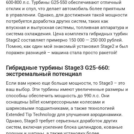
600-800 л.с. Турбины G25-550 обеспечивают отличный
отклик и спул, что делает автомобиль более приятным
в управлении. Однако, для достижения такой мощности
потребуется доработка других систем, таких как
впускная и выпускная системы, топливная аппаратура и
система охлаждения. Цена комплекта гибридных турбин
Stage2 составляет примерно 150 000 — 250 000 рублей.
Помню, как один мой знакомый установил Stage2 и был
поражен разницей – машина стала просто ракетой!
Гибридные турбины Stage3 G25-660:
экстремальный потенциал
Если вам нужно еще больше мощности, то Stage3 – это
ваш выбор. Эти турбины имеют увеличенные размеры и
способны обеспечить мощность до 990 л.с. Они
оснащены billet компрессорными колесами и
шариковыми подшипниками, а также технологией
Extended Tip Technology для улучшения аэродинамики.
Однако, Stage3 требует серьезных доработок других
систем, включая усиление блока цилиндров, кованые
поршни и шатуны, а также установку более