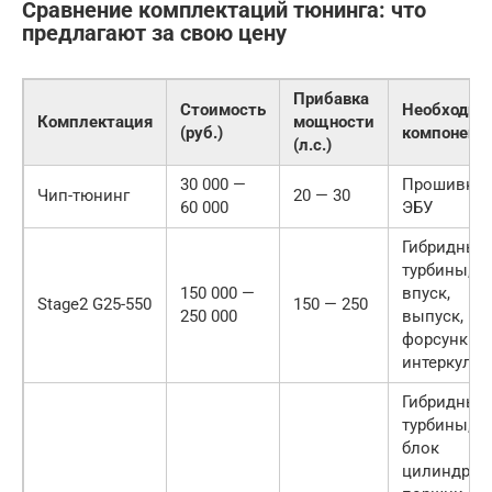
Сравнение комплектаций тюнинга: что
предлагают за свою цену
Прибавка
Стоимость
Необходим
Комплектация
мощности
(руб.)
компонент
(л.с.)
30 000 —
Прошивка
Чип-тюнинг
20 — 30
60 000
ЭБУ
Гибридные
турбины,
150 000 —
впуск,
Stage2 G25-550
150 — 250
250 000
выпуск,
форсунки,
интеркулер
Гибридные
турбины,
блок
цилиндров