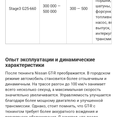
поршни,
300 000 —
шатуны,
Stage3 G25-660
300 — 500
500 000
форсунки,
топливный
насос, впус
выпуск,
интеркулер
трансмисс
Опыт эксплуатации и динамические
характеристики
После тюнинга Nissan GT-R преображается. В городском
режиме автомобиль становится более отзывчивым и
динамичным. На трассе разгон до 100 км/ч занимает
всего несколько секунд, а максимальная скорость
значительно увеличивается. Управляемость улучшается
благодаря более мощному двигателю и улучшенной
трансмиссии. Однако, стоит помнить, что GT-R с
тюнингом требует более аккуратного вождения и
регулярного обслуживания. Я заметил, что после