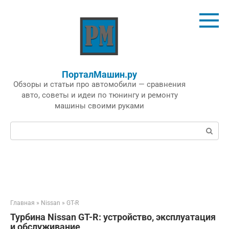
Перейти
к
контенту
ПорталМашин.ру
Обзоры и статьи про автомобили — сравнения
авто, советы и идеи по тюнингу и ремонту
машины своими руками
Поиск:
Главная
»
Nissan
»
GT-R
Турбина Nissan GT-R: устройство, эксплуатация
и обслуживание