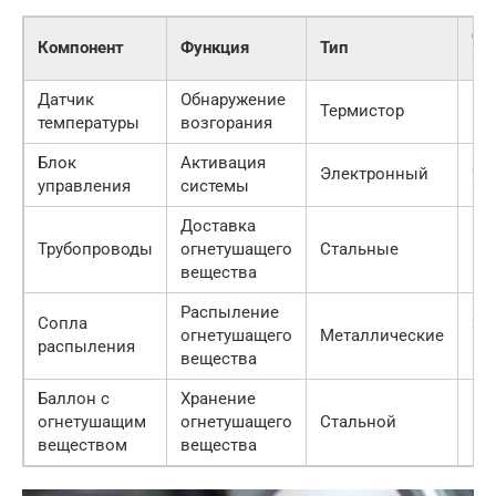
Ст
Компонент
Функция
Тип
(о
Датчик
Обнаружение
Термистор
500
температуры
возгорания
Блок
Активация
Электронный
200
управления
системы
Доставка
Трубопроводы
огнетушащего
Стальные
100
вещества
Распыление
Сопла
300
огнетушащего
Металлические
распыления
шт
вещества
Баллон с
Хранение
огнетушащим
огнетушащего
Стальной
500
веществом
вещества