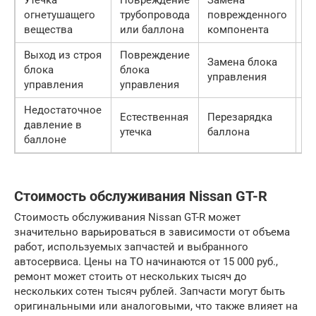
Утечка
Повреждение
Замена
огнетушащего
трубопровода
поврежденного
20
вещества
или баллона
компонента
Выход из строя
Повреждение
Замена блока
блока
блока
50
управления
управления
управления
Недостаточное
Естественная
Перезарядка
давление в
30
утечка
баллона
баллоне
Стоимость обслуживания Nissan GT-R
Стоимость обслуживания Nissan GT-R может
значительно варьироваться в зависимости от объема
работ, используемых запчастей и выбранного
автосервиса. Цены на ТО начинаются от 15 000 руб.,
ремонт может стоить от нескольких тысяч до
нескольких сотен тысяч рублей. Запчасти могут быть
оригинальными или аналоговыми, что также влияет на