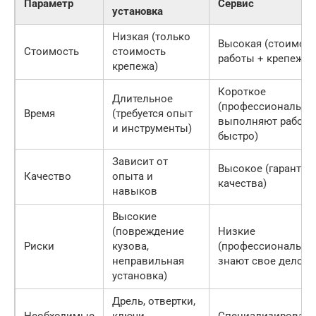
Параметр
Сервис
установка
Низкая (только
Высокая (стоимост
Стоимость
стоимость
работы + крепеж)
крепежа)
Короткое
Длительное
(профессионалы
Время
(требуется опыт
выполняют работу
и инструменты)
быстро)
Зависит от
Высокое (гарантия
Качество
опыта и
качества)
навыков
Высокие
(повреждение
Низкие
Риски
кузова,
(профессионалы
неправильная
знают свое дело)
установка)
Дрель, отвертки,