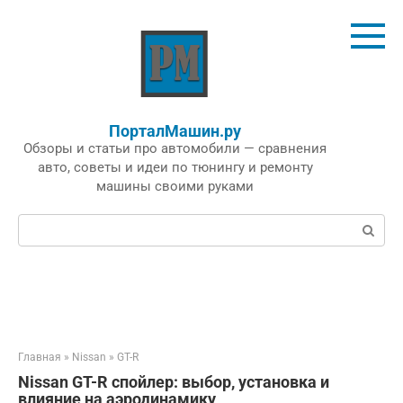
Перейти
к
контенту
ПорталМашин.ру
Обзоры и статьи про автомобили — сравнения
авто, советы и идеи по тюнингу и ремонту
машины своими руками
Поиск:
Главная
»
Nissan
»
GT-R
Nissan GT-R спойлер: выбор, установка и
влияние на аэродинамику