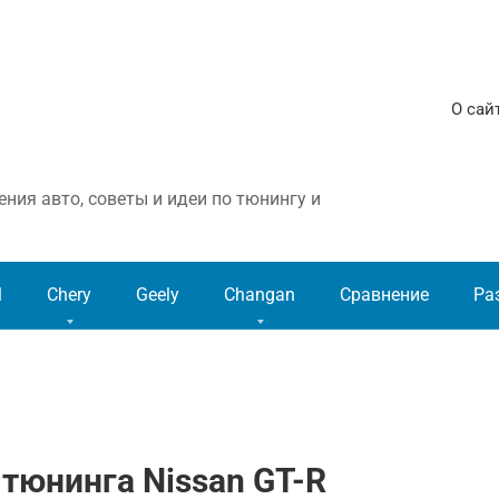
О сай
ния авто, советы и идеи по тюнингу и
l
Chery
Geely
Changan
Сравнение
Ра
 тюнинга Nissan GT-R