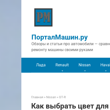
Перейти
к
контенту
ПорталМашин.ру
Обзоры и статьи про автомобили — сравне
ремонту машины своими руками
Лада
Renault
Nissan
Hava
Главная
»
Nissan
»
GT-R
Как выбрать цвет для