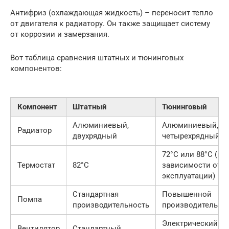
Антифриз (охлаждающая жидкость) – переносит тепло
от двигателя к радиатору. Он также защищает систему
от коррозии и замерзания.
Вот таблица сравнения штатных и тюнинговых
компонентов:
Компонент
Штатный
Тюнинговый
Алюминиевый,
Алюминиевый, тре
Радиатор
двухрядный
четырехрядный
72°C или 88°C (в
Термостат
82°C
зависимости от у
эксплуатации)
Стандартная
Повышенной
Помпа
производительность
производительно
Электрический, с
Вентилятор
Стандартный