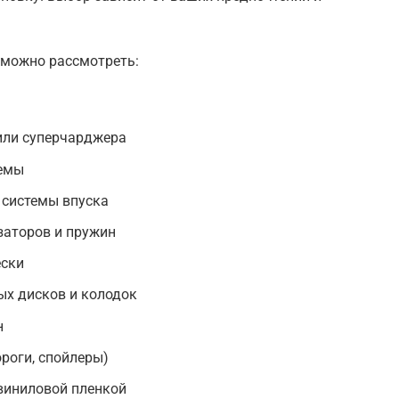
 можно рассмотреть:
или суперчарджера
емы
 системы впуска
заторов и пружин
ески
ых дисков и колодок
н
ороги, спойлеры)
виниловой пленкой