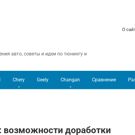
О сай
ния авто, советы и идеи по тюнингу и
l
Chery
Geely
Changan
Сравнение
Ра
: возможности доработки