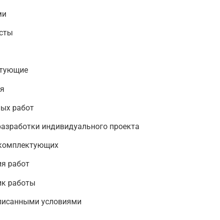
ми
сты
ктующие
ия
ых работ
разработки индивидуального проекта
 комплектующих
я работ
ик работы
описанными условиями