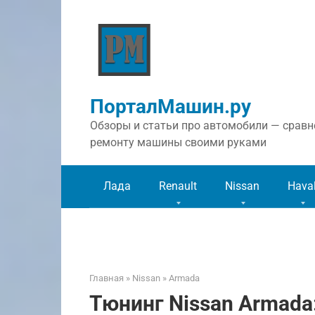
Перейти
к
контенту
ПорталМашин.ру
Обзоры и статьи про автомобили — сравне
ремонту машины своими руками
Лада
Renault
Nissan
Hava
Главная
»
Nissan
»
Armada
Тюнинг Nissan Armada