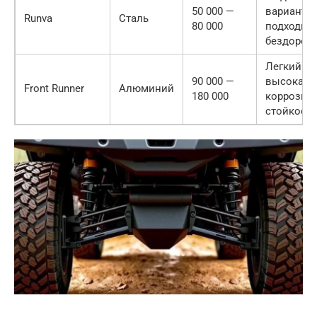
50 000 —
вариант,
Runva
Сталь
80 000
подходит 
бездорож
Легкий ве
90 000 —
высокая
Front Runner
Алюминий
180 000
коррозио
стойкость