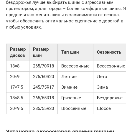
бездорожья лучше выбирать шины с агрессивным
протектором, а для города – более комфортные шины. Я
предпочитаю менять шины в зависимости от сезона,
чтобы обеспечить оптимальное сцепление с дорогой в
любых условиях.
Размер
Размер
Тип шин
Сезонность
дисков
шин
18×8
265/70R18
Всесезонные
Всесезонные
20×9
275/60R20
Летние
Лето
17×7.5
245/75R17
Зимние
Зима
18×8.5
265/65R18
Грязевые
Бездорожье
20×9.5
285/55R20
Шоссейные
Шоссе
Установка аксессуаров своими руками