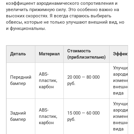
коэффициент аэродинамического сопротивления и
увеличить прижимную силу. Это особенно важно на
высоких скоростях. Я всегда стараюсь выбирать
обвесы, которые не только улучшают внешний вид, но
и функциональны.
Стоимость
Деталь
Материал
Эффект
(приблизительно)
Улучшени
ABS-
аэродина
Передний
20 000 — 80 000
пластик,
изменен
бампер
руб.
карбон
внешнего
вида
Улучшени
ABS-
аэродина
Задний
15 000 — 60 000
пластик,
изменен
бампер
руб.
карбон
внешнего
вида