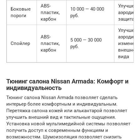
ABS-
Улучшени
Боковые
10 000 — 40 000
пластик,
аэродина
пороги
руб.
карбон
защита к
Улучшени
ABS-
аэродина
5 000 — 30 000
Спойлер
пластик,
изменен
руб.
карбон
внешнего
вида
Тюнинг салона Nissan Armada: Комфорт и
индивидуальность
Тюнинг салона Nissan Armada позволяет сделать
интерьер более комфортным и индивидуальным.
Перетяжка салона кожей или алькантарой позволяет
улучшить внешний вид и тактильные ощущения.
Установка новой мультимедийной системы позволяет
получить доступ к современным функциям и
возможностям. Шумоизоляция позволяет снизить