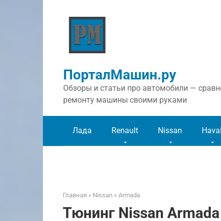
Перейти
к
контенту
ПорталМашин.ру
Обзоры и статьи про автомобили — сравне
ремонту машины своими руками
Лада
Renault
Nissan
Hava
Главная
»
Nissan
»
Armada
Тюнинг Nissan Armada