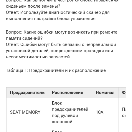
Вопрос: Как выполнить настройку блока управления
сиденьем после замены?
Ответ: Используйте диагностический сканер для
выполнения настройки блока управления.
Вопрос: Какие ошибки могут возникать при ремонте
памяти сидений?
Ответ: Ошибки могут быть связаны с неправильной
установкой деталей, повреждением проводки или
несовместимостью запчастей.
Таблица 1: Предохранители и их расположение
Предохранитель
Расположение
Номинал
Фун
Блок
предохранителей
Пам
SEAT MEMORY
10A
под рулевой
сид
колонкой