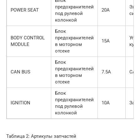
Блок
предохранителей
Эле
POWER SEAT
20A
под рулевой
сид
колонкой
Блок
BODY CONTROL
предохранителей
Упра
15A
MODULE
в моторном
куз
отсеке
Блок
предохранителей
CAN BUS
7.5A
CAN
в моторном
отсеке
Блок
предохранителей
IGNITION
10A
Заж
под рулевой
колонкой
Таблица 2: Артикулы запчастей