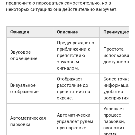
предпочитаю парковаться самостоятельно, но в
некоторых ситуациях она действительно выручает.
Функция
Описание
Преимуществ
Предупреждает о
приближении к
Простота
Звуковое
препятствию
использовани
оповещение
звуковым
доступность.
сигналом.
Отображает
Более точная
Визуальное
расстояние до
информация,
отображение
препятствия на
удобство
экране.
восприятия.
Упрощает
Автоматически
процесс
Автоматическая
управляет рулем
парковки,
парковка
при парковке.
экономит
время.