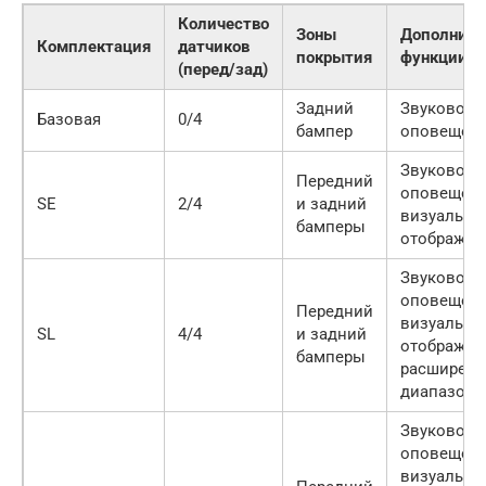
Количество
Зоны
Дополните
Комплектация
датчиков
покрытия
функции
(перед/зад)
Задний
Звуковое
Базовая
0/4
бампер
оповещен
Звуковое
Передний
оповещени
SE
2/4
и задний
визуально
бамперы
отображен
Звуковое
оповещени
Передний
визуально
SL
4/4
и задний
отображен
бамперы
расширен
диапазон
Звуковое
оповещени
визуально