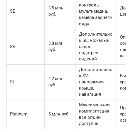
контроль,
3,5 млн
Дост
SE
мультимедиа,
руб.
цена
камера заднего
вида
Дополнительно
Опти
к SE: кожаный
3,8 млн
соот
SV
салон,
руб.
цена-
подогрев
качес
сидений
Дополнительно
к SV:
Высо
4,2 млн
SL
панорамная
уров
руб.
крыша,
комф
навигация
Максимальная
Прем
комплектация:
Platinum
5 млн руб.
уров
все опции
осна
доступны