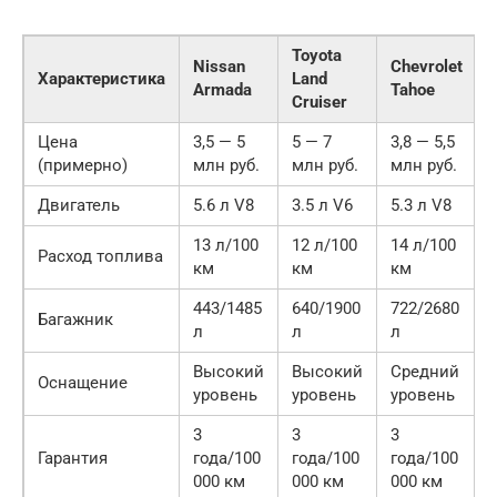
Toyota
Nissan
Chevrolet
Характеристика
Land
Armada
Tahoe
Cruiser
Цена
3,5 — 5
5 — 7
3,8 — 5,5
(примерно)
млн руб.
млн руб.
млн руб.
Двигатель
5.6 л V8
3.5 л V6
5.3 л V8
13 л/100
12 л/100
14 л/100
Расход топлива
км
км
км
443/1485
640/1900
722/2680
Багажник
л
л
л
Высокий
Высокий
Средний
Оснащение
уровень
уровень
уровень
3
3
3
Гарантия
года/100
года/100
года/100
000 км
000 км
000 км