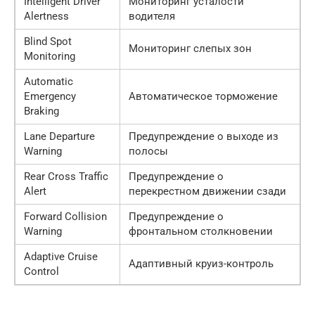
Intelligent Driver
Мониторинг усталости
Alertness
водителя
Blind Spot
Мониторинг слепых зон
Monitoring
Automatic
Emergency
Автоматическое торможение
Braking
Lane Departure
Предупреждение о выходе из
Warning
полосы
Rear Cross Traffic
Предупреждение о
Alert
перекрестном движении сзади
Forward Collision
Предупреждение о
Warning
фронтальном столкновении
Adaptive Cruise
Адаптивный круиз-контроль
Control