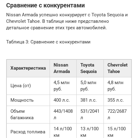
Сравнение с конкурентами
Nissan Armada успешно конкурирует с Toyota Sequoia и
Chevrolet Tahoe. В таблице ниже представлено
детальное сравнение этих трех автомобилей.
Таблица 3: Сравнение с конкурентами
Nissan
Toyota
Chevrolet
Характеристика
Armada
Sequoia
Tahoe
4,5 млн
5,0 млн
4,8 млн
Цена (от)
руб.
руб.
руб.
Мощность
400 л.с.
381 л.с.
355 л.с.
Объем
443/1408
531/2041
722/2687
багажника
л
л
л
14 л/100
13 л/100
15 л/100
Расход топлива
км
км
км