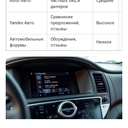
Avito Авто
частных лиц и
Среднее
вы
дилеров
Сравнение
Yandex Авто
предложений,
Высокое
Вы
отзывы
Автомобильные
Обсуждения,
Низкое
Ср
форумы
отзывы