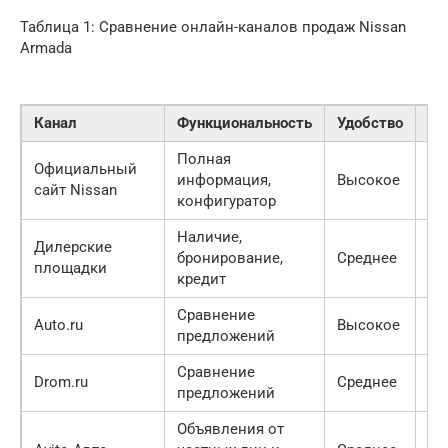
Таблица 1: Сравнение онлайн-каналов продаж Nissan
Armada
Канал
Функциональность
Удобство
Ох
Полная
Официальный
информация,
Высокое
Ср
сайт Nissan
конфигуратор
Наличие,
Дилерские
бронирование,
Среднее
Ср
площадки
кредит
Сравнение
Auto.ru
Высокое
Вы
предложений
Сравнение
Drom.ru
Среднее
Вы
предложений
Объявления от
Оч