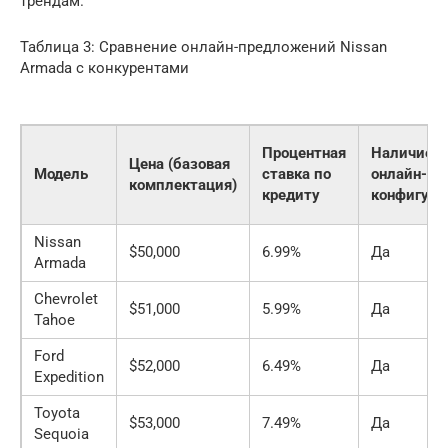
трендам.
Таблица 3: Сравнение онлайн-предложений Nissan
Armada с конкурентами
Процентная
Наличие
Цена (базовая
Модель
ставка по
онлайн-
комплектация)
кредиту
конфигура
Nissan
$50,000
6.99%
Да
Armada
Chevrolet
$51,000
5.99%
Да
Tahoe
Ford
$52,000
6.49%
Да
Expedition
Toyota
$53,000
7.49%
Да
Sequoia