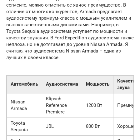
сегменте, можно отметить ее явное преимущество. В
отличие от многих конкурентов, Armada предлагает
аудиосистему премиум-класса с мощным усилителем и
высококачественными динамиками. Например, в
Toyota Sequoia аудиосистема уступает по мощности и
качеству звучания. В Ford Expedition аудиосистема также
неплоха, но не дотягивает до уровня Nissan Armada. Я
считаю, что аудиосистема Nissan Armada – одна из
лучших в своем классе.
Качество
Автомобиль
Аудиосистема
Мощность
звука
Klipsch
Nissan
Reference
1200 Вт
Премиум
Armada
Premiere
Toyota
JBL
800 Вт
Хорошее
Sequoia