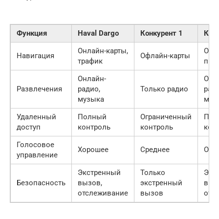
Функция
Haval Dargo
Конкурент 1
Кон
Онлайн-карты,
Онл
Навигация
Офлайн-карты
трафик
про
Онлайн-
Онл
Развлечения
радио,
Только радио
ради
музыка
муз
Удаленный
Полный
Ограниченный
Пол
доступ
контроль
контроль
кон
Голосовое
Хорошее
Среднее
Отл
управление
Экстренный
Только
Экс
Безопасность
вызов,
экстренный
выз
отслеживание
вызов
отс