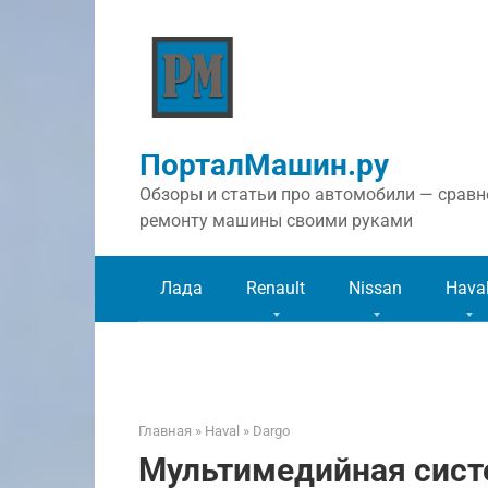
Перейти
к
контенту
ПорталМашин.ру
Обзоры и статьи про автомобили — сравне
ремонту машины своими руками
Лада
Renault
Nissan
Hava
Главная
»
Haval
»
Dargo
Мультимедийная систе