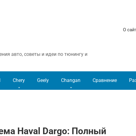
О сай
ния авто, советы и идеи по тюнингу и
l
Chery
Geely
Changan
Сравнение
Ра
ма Haval Dargo: Полный