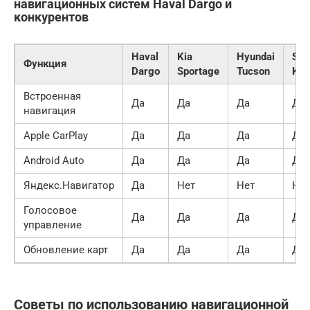
навигационных систем Haval Dargo и
конкурентов
Haval
Kia
Hyundai
Sko
Функция
Dargo
Sportage
Tucson
Kod
Встроенная
Да
Да
Да
Да
навигация
Apple CarPlay
Да
Да
Да
Да
Android Auto
Да
Да
Да
Да
Яндекс.Навигатор
Да
Нет
Нет
Нет
Голосовое
Да
Да
Да
Да
управление
Обновление карт
Да
Да
Да
Да
Советы по использованию навигационной