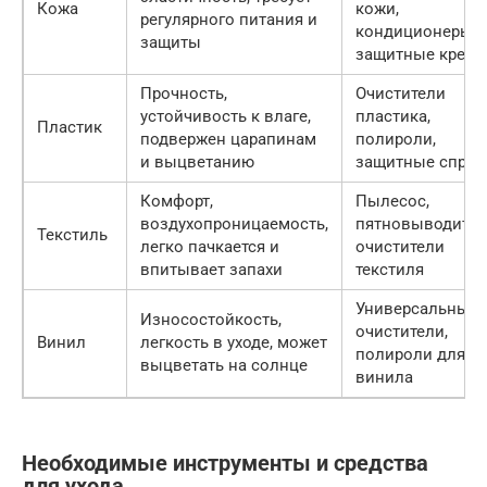
Кожа
кожи,
регулярного питания и
кондиционеры,
защиты
защитные крем
Прочность,
Очистители
устойчивость к влаге,
пластика,
Пластик
подвержен царапинам
полироли,
и выцветанию
защитные спреи
Комфорт,
Пылесос,
воздухопроницаемость,
пятновыводител
Текстиль
легко пачкается и
очистители
впитывает запахи
текстиля
Универсальные
Износостойкость,
очистители,
Винил
легкость в уходе, может
полироли для
выцветать на солнце
винила
Необходимые инструменты и средства
для ухода