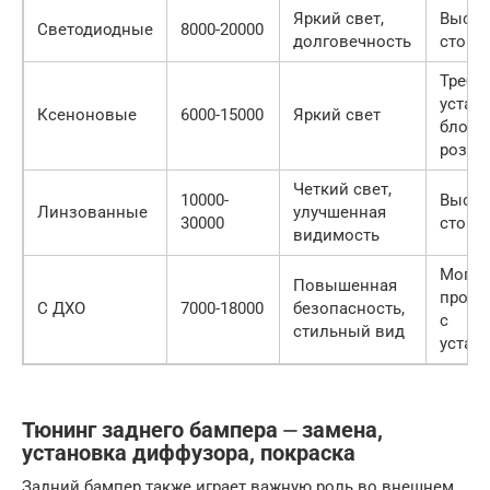
Яркий свет,
Высок
Светодиодные
8000-20000
долговечность
стоим
Требу
устан
Ксеноновые
6000-15000
Яркий свет
блоки
розжи
Четкий свет,
10000-
Высок
Линзованные
улучшенная
30000
стоим
видимость
Могут
Повышенная
проб
С ДХО
7000-18000
безопасность,
с
стильный вид
устан
Тюнинг заднего бампера ⏤ замена,
установка диффузора, покраска
Задний бампер также играет важную роль во внешнем