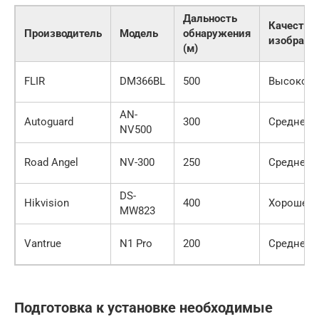
Дальность
Качество
Производитель
Модель
обнаружения
изображе
(м)
FLIR
DM366BL
500
Высокое
AN-
Autoguard
300
Среднее
NV500
Road Angel
NV-300
250
Среднее
DS-
Hikvision
400
Хорошее
MW823
Vantrue
N1 Pro
200
Среднее
Подготовка к установке необходимые