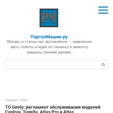
Перейти
к
контенту
ПорталМашин.ру
Обзоры и статьи про автомобили — сравнения
авто, советы и идеи по тюнингу и ремонту
машины своими руками
Поиск:
Главная
»
Geely
ТО Geely: регламент обслуживания моделей
Coolray, Tugella, Atlas Pro и Atlas