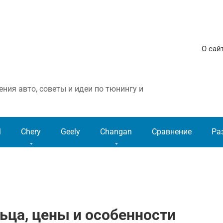
О сай
ния авто, советы и идеи по тюнингу и
l
Chery
Geely
Changan
Сравнение
Ра
льца, цены и особенности