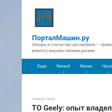
Перейти
к
контенту
ПорталМашин.ру
Обзоры и статьи про автомобили — сравне
ремонту машины своими руками
Лада
Renault
Nissan
Hava
Главная
»
Geely
ТО Geely: опыт владе