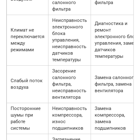
салонного
фильтра
фильтра
Неисправность
Диагностика и
электронного
Климат не
ремонт
блока
переключается
электронного блока
управления,
между
управления, замена
неисправность
режимами
датчиков
датчиков
температуры
температуры
Засорение
салонного
Замена салонного
Слабый поток
фильтра,
фильтра, замена
воздуха
неисправность
вентилятора
вентилятора
Посторонние
Неисправность
Замена
шумы при
компрессора,
компрессора,
работе
износ
замена
системы
подшипников
подшипников
Загрязнение