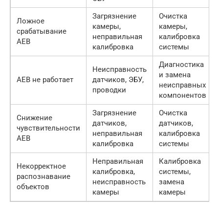
Загрязнение
Очистка
Ложное
камеры,
камеры,
срабатывание
неправильная
калибровка
AEB
калибровка
системы
Диагностика
Неисправность
и замена
AEB не работает
датчиков, ЭБУ,
неисправных
проводки
компонентов
Загрязнение
Очистка
Снижение
датчиков,
датчиков,
чувствительности
неправильная
калибровка
AEB
калибровка
системы
Неправильная
Калибровка
Некорректное
калибровка,
системы,
распознавание
неисправность
замена
объектов
камеры
камеры