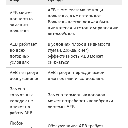
AEB – это система помощи
AEB может
водителю, а не автопилот.
полностью
Водитель всегда должен быть
заменить
внимателен и готов к управлению
водителя.
автомобилем.
AEB работает
В условиях плохой видимости
во всех
(туман, дождь, снег)
погодных
эффективность AEB может
условиях.
снижаться.
AEB не требует
AEB требует периодической
обслуживания.
диагностики и калибровки.
Замена
тормозных
Замена тормозных колодок
колодок не
может потребовать калибровки
влияет на
системы AEB.
работу AEB.
Любой
Обслуживание AEB требует