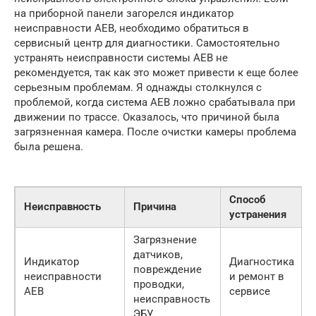
на приборной панели загорелся индикатор
неисправности AEB, необходимо обратиться в
сервисный центр для диагностики. Самостоятельно
устранять неисправности системы AEB не
рекомендуется, так как это может привести к еще более
серьезным проблемам. Я однажды столкнулся с
проблемой, когда система AEB ложно срабатывала при
движении по трассе. Оказалось, что причиной была
загрязненная камера. После очистки камеры проблема
была решена.
Способ
Неисправность
Причина
устранения
Загрязнение
датчиков,
Индикатор
Диагностика
повреждение
неисправности
и ремонт в
проводки,
AEB
сервисе
неисправность
ЭБУ