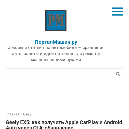
Перейти
к
контенту
ПорталМашин.ру
Обзоры и статьи про автомобили — сравнения
авто, советы и идеи по тюнингу и ремонту
машины своими руками
Поиск:
Главная
»
Geely
Geely EX5: как получить Apple CarPlay и Android
Auto через OTA-обновление