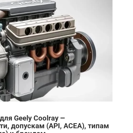
ля Geely Coolray ౼
и, допускам (API, ACEA), типам