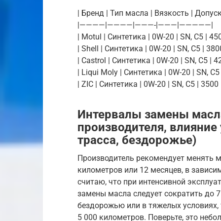
| Бренд | Тип масла | Вязкость | Допуски
|————|————|———-|———|—————|
| Motul | Синтетика | 0W-20 | SN, C5 | 450
| Shell | Синтетика | 0W-20 | SN, C5 | 380
| Castrol | Синтетика | 0W-20 | SN, C5 | 4
| Liqui Moly | Синтетика | 0W-20 | SN, C5 
| ZIC | Синтетика | 0W-20 | SN, C5 | 3500 
Интервалы замены масл
производителя, влияние 
трасса, бездорожье)
Производитель рекомендует менять ма
километров или 12 месяцев, в зависим
считаю, что при интенсивной эксплуат
замены масла следует сократить до 7 
бездорожью или в тяжелых условиях,
5 000 километров. Поверьте, это небо