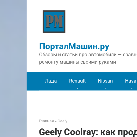
Перейти
к
контенту
ПорталМашин.ру
Обзоры и статьи про автомобили — сравне
ремонту машины своими руками
Лада
Renault
Nissan
Hava
Главная
»
Geely
Geely Coolray: как пр