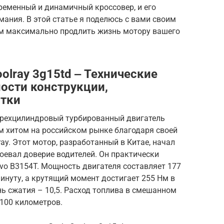
временный и динамичный кроссовер, и его
мания. В этой статье я поделюсь с вами своим
ам максимально продлить жизнь мотору вашего
olray 3g15td ‒ Технические
ности конструкции,
атки
о трехцилиндровый турбированный двигатель
м хитом на российском рынке благодаря своей
ray. Этот мотор, разработанный в Китае, начал
воевал доверие водителей. Он практически
vo B3154T. Мощность двигателя составляет 177
инуту, а крутящий момент достигает 255 Нм в
нь сжатия – 10,5. Расход топлива в смешанном
 100 километров.