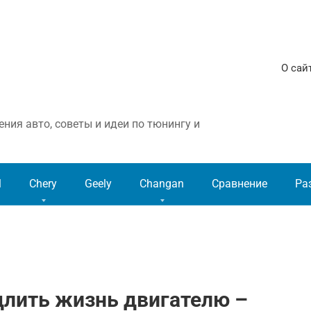
О сай
ния авто, советы и идеи по тюнингу и
l
Chery
Geely
Changan
Сравнение
Ра
одлить жизнь двигателю –