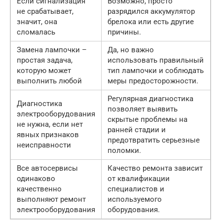
Если сигнализация
Возможно, просто
не срабатывает,
разрядился аккумулятор
значит, она
брелока или есть другие
сломалась
причины.
Замена лампочки –
Да, но важно
простая задача,
использовать правильный
которую может
тип лампочки и соблюдать
выполнить любой
меры предосторожности.
Регулярная диагностика
Диагностика
позволяет выявить
электрооборудования
скрытые проблемы на
не нужна, если нет
ранней стадии и
явных признаков
предотвратить серьезные
неисправности
поломки.
Все автосервисы
Качество ремонта зависит
одинаково
от квалификации
качественно
специалистов и
выполняют ремонт
используемого
электрооборудования
оборудования.