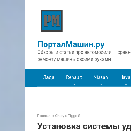
Перейти
к
контенту
ПорталМашин.ру
Обзоры и статьи про автомобили — сравне
ремонту машины своими руками
Лада
Renault
Nissan
Hava
Главная
»
Chery
»
Tiggo 8
Установка системы уд