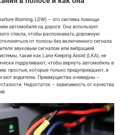
ания в полосе и как она
arture Warning, LDW) – это система помощи
ием автомобиля на дороге. Она использует
вого стекла, чтобы распознавать дорожную
отклоняться от полосы без включенного сигнала
дителя звуковым сигналом или вибрацией
стемы, такие как Lane Keeping Assist (LKA), не
ически подруливают, чтобы вернуть автомобиль в
ем: простые, которые только предупреждают, и
огают водителю. Преимущества очевидны –
сталости. Недостаток – зависимость от качества
ий.