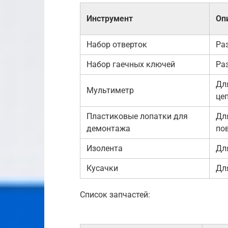
Инструмент
Оп
Набор отверток
Ра
Набор гаечных ключей
Ра
Дл
Мультиметр
це
Пластиковые лопатки для
Дл
демонтажа
по
Изолента
Дл
Кусачки
Дл
Список запчастей: