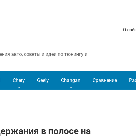
О сай
ния авто, советы и идеи по тюнингу и
l
Chery
Geely
Changan
Сравнение
Ра
ержания в полосе на