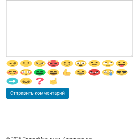
© 2026 ПорталМашин.ру. Копирование