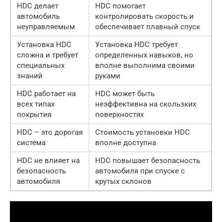
HDC делает
HDC помогает
автомобиль
контролировать скорость и
неуправляемым
обеспечивает плавный спуск
Установка HDC
Установка HDC требует
сложна и требует
определенных навыков, но
специальных
вполне выполнима своими
знаний
руками
HDC работает на
HDC может быть
всех типах
неэффективна на скользких
покрытия
поверхностях
HDC – это дорогая
Стоимость установки HDC
система
вполне доступна
HDC не влияет на
HDC повышает безопасность
безопасность
автомобиля при спуске с
автомобиля
крутых склонов