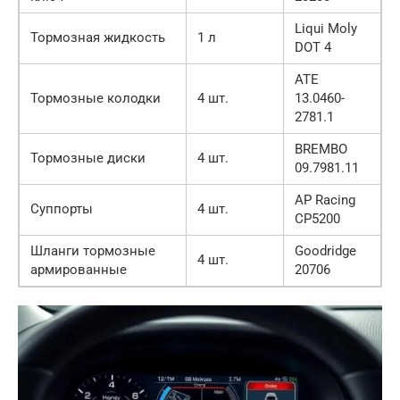
Liqui Moly
Тормозная жидкость
1 л
DOT 4
ATE
Тормозные колодки
4 шт.
13.0460-
2781.1
BREMBO
Тормозные диски
4 шт.
09.7981.11
AP Racing
Суппорты
4 шт.
CP5200
Шланги тормозные
Goodridge
4 шт.
армированные
20706