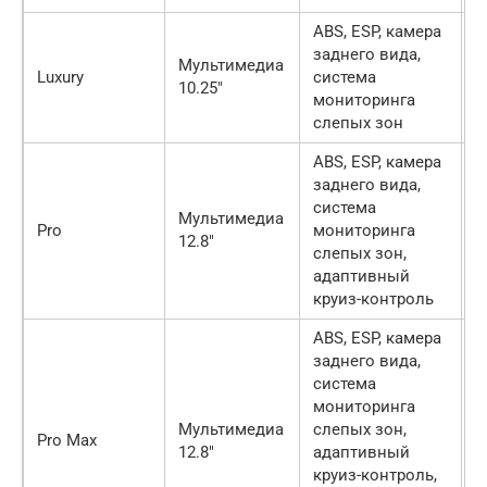
ABS, ESP, камера
К
заднего вида,
Мультимедиа
с
Luxury
система
10.25″
п
мониторинга
с
слепых зон
ABS, ESP, камера
заднего вида,
К
система
с
Мультимедиа
Pro
мониторинга
п
12.8″
слепых зон,
в
адаптивный
с
круиз-контроль
ABS, ESP, камера
заднего вида,
К
система
с
мониторинга
п
Мультимедиа
слепых зон,
Pro Max
в
12.8″
адаптивный
с
круиз-контроль,
м