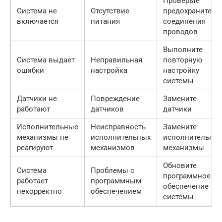
Проверьте
Система не
Отсутствие
предохранители,
включается
питания
соединения
проводов
Выполните
Система выдает
Неправильная
повторную
ошибки
настройка
настройку
системы
Датчики не
Повреждение
Замените
работают
датчиков
датчики
Исполнительные
Неисправность
Замените
механизмы не
исполнительных
исполнительны
реагируют
механизмов
механизмы
Обновите
Система
Проблемы с
программное
работает
программным
обеспечение
некорректно
обеспечением
системы