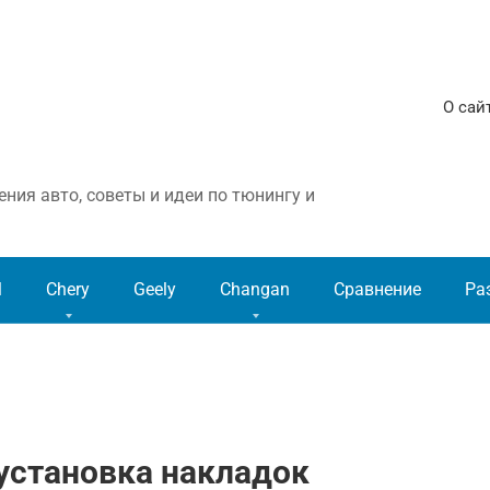
О сай
ния авто, советы и идеи по тюнингу и
l
Chery
Geely
Changan
Сравнение
Ра
 установка накладок