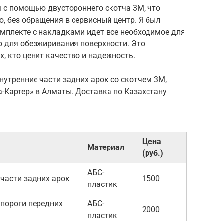
я с помощью двустороннего скотча 3М, что
о, без обращения в сервисный центр. Я был
омплекте с накладками идет все необходимое для
р для обезжиривания поверхности. Это
, кто ценит качество и надежность.
нутренние части задних арок со скотчем 3М,
а-Картер» в Алматы. Доставка по Казахстану
Цена
Материал
(руб.)
АБС-
 части задних арок
1500
пластик
 пороги передних
АБС-
2000
пластик