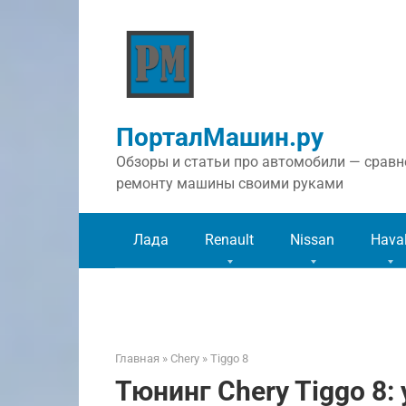
Перейти
к
контенту
ПорталМашин.ру
Обзоры и статьи про автомобили — сравне
ремонту машины своими руками
Лада
Renault
Nissan
Hava
Главная
»
Chery
»
Tiggo 8
Тюнинг Chery Tiggo 8: