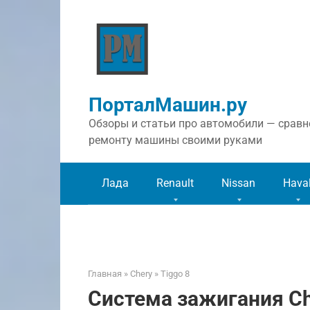
Перейти
к
контенту
ПорталМашин.ру
Обзоры и статьи про автомобили — сравне
ремонту машины своими руками
Лада
Renault
Nissan
Hava
Главная
»
Chery
»
Tiggo 8
Система зажигания Ch