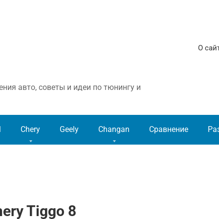
О сай
ния авто, советы и идеи по тюнингу и
l
Chery
Geely
Changan
Сравнение
Ра
ery Tiggo 8