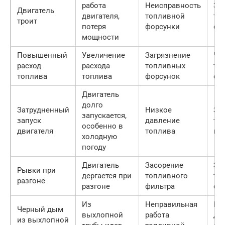
работа
Неисправность
За
Двигатель
двигателя,
топливной
то
троит
потеря
форсунки
фо
мощности
Повышенный
Увеличение
Загрязнение
Чи
расход
расхода
топливных
то
топлива
топлива
форсунок
фо
Двигатель
долго
Затрудненный
Низкое
За
запускается,
запуск
давление
то
особенно в
двигателя
топлива
на
холодную
погоду
Двигатель
Засорение
За
Рывки при
дергается при
топливного
то
разгоне
разгоне
фильтра
фи
Из
Неправильная
Ко
Черный дым
выхлопной
работа
ди
из выхлопной