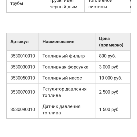
трубы идет
топливной
си
трубы
черный дым
системы
вп
Цена
Артикул
Наименование
(примерно)
3530010010
Топливный фильтр
800 руб.
3530030010
Топливная форсунка
3 000 руб.
3530050010
Топливный насос
10 000 руб.
Регулятор давления
3530070010
2 500 руб.
топлива
Датчик давления
3530090010
1 500 руб.
топлива