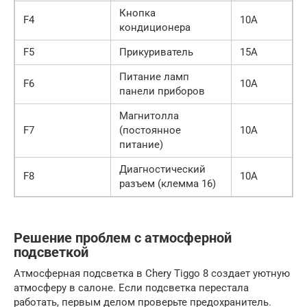
Кнопка
F4
10A
кондиционера
F5
Прикуриватель
15A
Питание ламп
F6
10A
панели приборов
Магнитолла
F7
(постоянное
10A
питание)
Диагностический
F8
10A
разъем (клемма 16)
Решение проблем с атмосферной
подсветкой
Атмосферная подсветка в Chery Tiggo 8 создает уютную
атмосферу в салоне. Если подсветка перестала
работать, первым делом проверьте предохранитель.