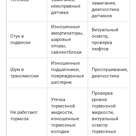
зажигания,
неисправные
диагностика
датчики
датчиков
Изношенные
Визуальный
амортизаторы,
Стук в
осмотр,
шаровые
подвеске
проверка
опоры,
люфтов
сайлентблоки
Изношенные
Шум в
подшипники,
Прослушивание,
трансмиссии
поврежденные
диагностика
шестерни
Проверка
Утечка
уровня
тормозной
тормозной
Не работают
жидкости,
жидкости,
тормоза
изношенные
визуальный
тормозные
осмотр
колодки
тормозных