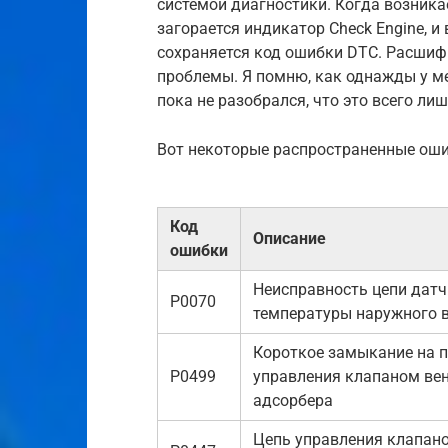
системой диагностики. Когда возника
загорается индикатор Check Engine, и
сохраняется код ошибки DTC. Расшиф
проблемы. Я помню, как однажды у мен
пока не разобрался, что это всего ли
Вот некоторые распространенные ошиб
Код
Описание
ошибки
Неисправность цепи дат
P0070
температуры наружного 
Короткое замыкание на п
P0499
управления клапаном ве
адсорбера
Цепь управления клапан