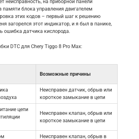
ет неисправность, на приборной панели
 в памяти блока управления двигателем
ровка этих кодов – первый шаг к решению
я загорелся этот индикатор, и я был в панике,
шь ошибка датчика кислорода.
ки DTC для Chery Tiggo 8 Pro Max:
Возможные причины
чика
Неисправен датчик, обрыв или
воздуха
короткое замыкание в цепи
итание цепи
Неисправен клапан, обрыв или
нтиляции
короткое замыкание в цепи
ом
Неисправен клапан, обрыв в