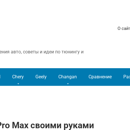
О сай
ния авто, советы и идеи по тюнингу и
l
Chery
Geely
Changan
Сравнение
Ра
 Pro Max своими руками