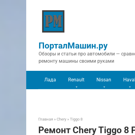
Перейти
к
контенту
ПорталМашин.ру
Обзоры и статьи про автомобили — сравне
ремонту машины своими руками
Лада
Renault
Nissan
Hava
Главная
»
Chery
»
Tiggo 8
Ремонт Chery Tiggo 8