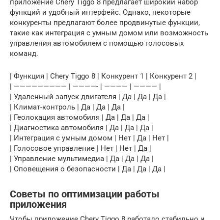
приложение Chery Tiggo 8 предлагает широкий набор
функций и удобный интерфейс. Однако, некоторые
конкуренты предлагают более продвинутые функции,
такие как интеграция с умным домом или возможность
управления автомобилем с помощью голосовых
команд.
| Функция | Chery Tiggo 8 | Конкурент 1 | Конкурент 2 |
| ————————— | ————- | ———— | ———— |
| Удаленный запуск двигателя | Да | Да | Да |
| Климат-контроль | Да | Да | Да |
| Геолокация автомобиля | Да | Да | Да |
| Диагностика автомобиля | Да | Да | Да |
| Интеграция с умным домом | Нет | Да | Нет |
| Голосовое управление | Нет | Нет | Да |
| Управление мультимедиа | Да | Да | Да |
| Оповещения о безопасности | Да | Да | Да |
Советы по оптимизации работы
приложения
Чтобы приложение Chery Tiggo 8 работало стабильно и