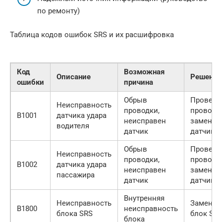
по ремонту)
Таблица кодов ошибок SRS и их расшифровка
Код
Возможная
Описание
Решение
ошибки
причина
Обрыв
Провери
Неисправность
проводки,
проводку
B1001
датчика удара
неисправен
заменит
водителя
датчик
датчик
Обрыв
Провери
Неисправность
проводки,
проводку
B1002
датчика удара
неисправен
заменит
пассажира
датчик
датчик
Внутренняя
Неисправность
Заменит
B1800
неисправность
блока SRS
блок SR
блока