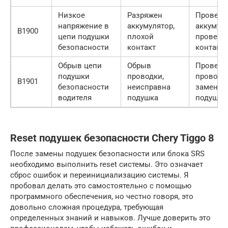
Низкое
Разряжен
Провери
напряжение в
аккумулятор,
аккумуля
B1900
цепи подушки
плохой
провери
безопасности
контакт
контакт
Обрыв цепи
Обрыв
Провери
подушки
проводки,
проводку
B1901
безопасности
неисправна
заменит
водителя
подушка
подушку
Reset подушек безопасности Chery Tiggo 8
После замены подушек безопасности или блока SRS
необходимо выполнить reset системы. Это означает
сброс ошибок и переинициализацию системы. Я
пробовал делать это самостоятельно с помощью
программного обеспечения, но честно говоря, это
довольно сложная процедура, требующая
определенных знаний и навыков. Лучше доверить это