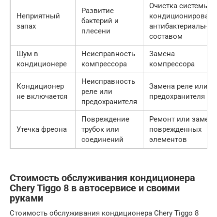
Очистка системы
Развитие
Неприятный
кондиционирован
бактерий и
запах
антибактериальны
плесени
составом
Шум в
Неисправность
Замена
кондиционере
компрессора
компрессора
Неисправность
Кондиционер
Замена реле или
реле или
не включается
предохранителя
предохранителя
Повреждение
Ремонт или замена
Утечка фреона
трубок или
поврежденных
соединений
элементов
Стоимость обслуживания кондиционера
Chery Tiggo 8 в автосервисе и своими
руками
Стоимость обслуживания кондиционера Chery Tiggo 8